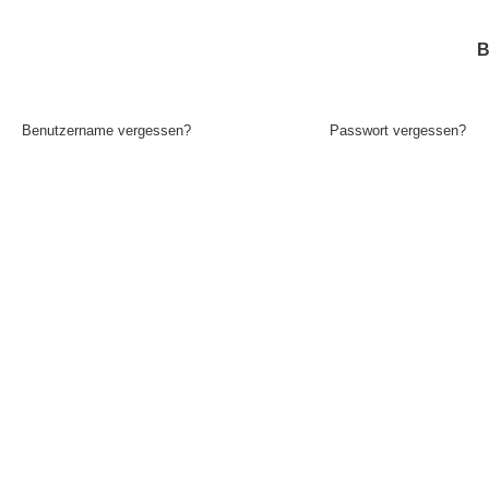
Ich bin bereits registriert!
B
Benutzername vergessen?
Passwort vergessen?