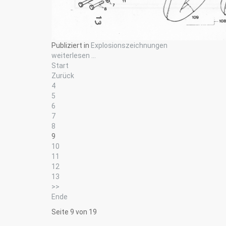
Publiziert in
Explosionszeichnungen
weiterlesen ...
Start
Zurück
4
5
6
7
8
9
10
11
12
13
>>
Ende
Seite 9 von 19