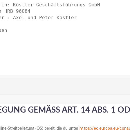
rin: Köstler Geschäftsführungs GmbH

 HRB 96084

r : Axel und Peter Köstler  

en

EGUNG GEMÄSS ART. 14 ABS. 1 O
https://ec.europa.eu/con
ine-Streitbeilegung (OS) bereit, die du unter