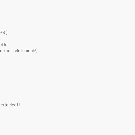
PS )
 Std.
me nur telefonisch!)
stgelegt !