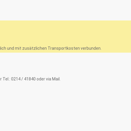
glich und mit zusätzlichen Transportkosten verbunden.
el.: 0214 / 41840 oder via Mail.