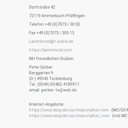
Dorfstraße 42
72119 Ammerbuch-Pfäffingen
Telefon +49 (0)7073 / 30 50
Fax +49 (0)7073 / 305 13
Lammhotel@t-online.de
https://lammhotel.com
Mit freundlichen Grüßen
Peter Gerber
Berggarten 9
(D-) 49545 Tecklenburg
Tel.: (0049) 05482-4189917
email:
gerber-te@web.de
Internet-Angebote:
https://www.ebay.de/usr/maicotaifun-com
(MC/GS M
https://www.ebay.de/usr/maicotaifun_com
(md, MC