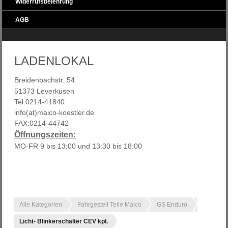
Widerrufsbelehrung
AGB
LADENLOKAL
Breidenbachstr. 54
51373 Leverkusen
Tel:0214-41840
info(at)maico-koestler.de
FAX:0214-44742
Öffnungszeiten:
MO-FR 9 bis 13:00 und 13:30 bis 18:00
Alle Kategorien
Fahrgestell Teile Maico
GS Enduro
Licht- Blinkerschalter CEV kpl.