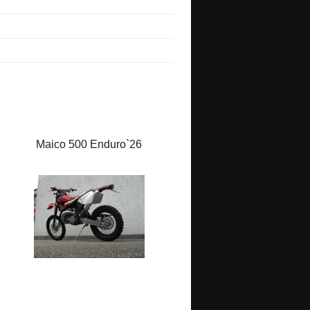
Maico 500 Enduro`26
Maico 700 Supermoto
Racing`26