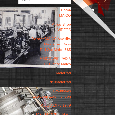
Home
MAICO
Maico-Shop
VIDEOS
Koestler MAICO Amerika
Maico Test Days
Roll Out Maico 685
MAICO-WIKIPEDIA
100 Jahre Maico
Motorrad
Neumotorrad
Downloads
Explosionszeichnungen
MAICO 1978-1979
MAICO 1978 FRAME