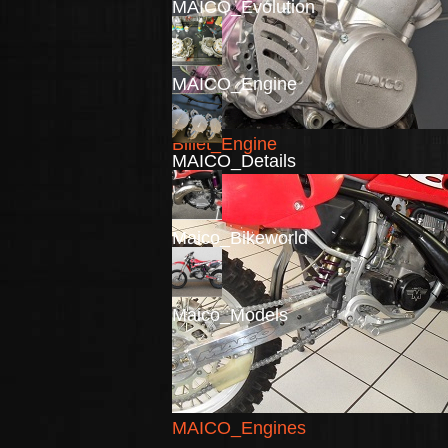
MAICO_Evolution
MAICO_Engine
Billet_Engine
MAICO_Details
Maico_Bikeworld
Maico_Models
MAICO_Engines