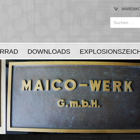
WARENK
Anmelden
or
RRAD
DOWNLOADS
EXPLOSIONSZEIC
Registrieren
LOGIN
Registrieren