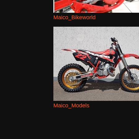
Maico_Bikeworld
Maico_Models