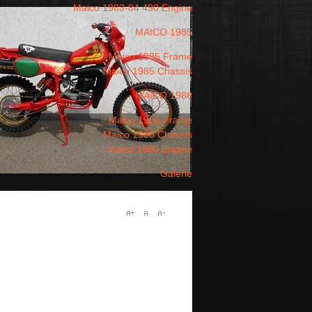
Maico 1983-84 490 Engine
MAICO 1985
Maico 1985 Frame
Maico 1985 Chassis
MAICO 1986
Maico 1986 Frame
Maico 1986 Chassis
Maico 1986 Engine
Galerie