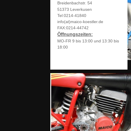
Breidenbachstr. 54
51373 Leverkusen
Tel:0214-41840
info(at)maico-koestler.de
FAX:0214-44742
Öffnungszeiten:
MO-FR 9 bis 13:00 und 13:30 bis
18:00
MAICO_Details